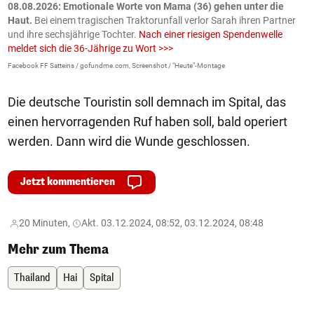
m
08.08.2026: Emotionale Worte von Mama (36) gehen unter die
0
Haut.
Bei einem tragischen Traktorunfall verlor Sarah ihren Partner
B
und ihre sechsjährige Tochter.
Nach einer riesigen Spendenwelle
S
meldet sich die 36-Jährige zu Wort >>>
La
Facebook FF Satteins / gofundme.com, Screenshot / "Heute"-Montage
Die deutsche Touristin soll demnach im Spital, das
einen hervorragenden Ruf haben soll, bald operiert
werden. Dann wird die Wunde geschlossen.
Jetzt kommentieren
20 Minuten,
Akt. 03.12.2024, 08:52, 03.12.2024, 08:48
Mehr zum Thema
Thailand
Hai
Spital