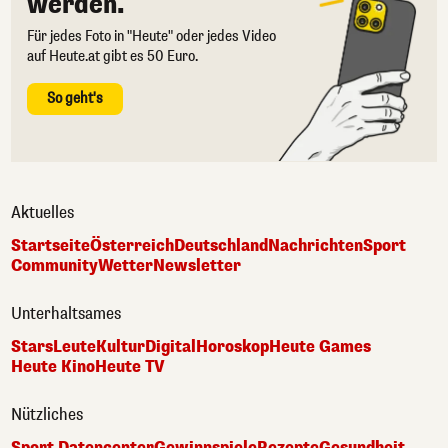
werden.
Für jedes Foto in "Heute" oder jedes Video
auf Heute.at gibt es 50 Euro.
So geht's
Aktuelles
Startseite
Österreich
Deutschland
Nachrichten
Sport
Community
Wetter
Newsletter
Unterhaltsames
Stars
Leute
Kultur
Digital
Horoskop
Heute Games
Heute Kino
Heute TV
Nützliches
Sport Datencenter
Gewinnspiele
Rezepte
Gesundheit