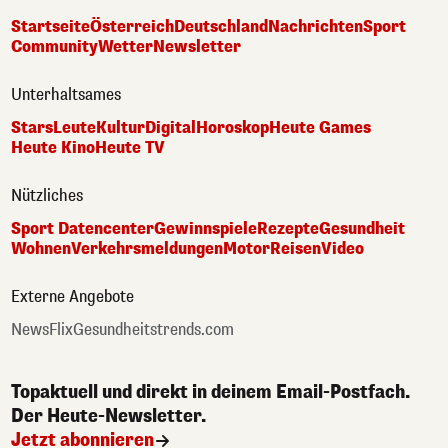
Startseite
Österreich
Deutschland
Nachrichten
Sport
Community
Wetter
Newsletter
Unterhaltsames
Stars
Leute
Kultur
Digital
Horoskop
Heute Games
Heute Kino
Heute TV
Nützliches
Sport Datencenter
Gewinnspiele
Rezepte
Gesundheit
Wohnen
Verkehrsmeldungen
Motor
Reisen
Video
Externe Angebote
NewsFlix
Gesundheitstrends.com
Topaktuell und direkt in deinem Email-Postfach.
Der Heute-Newsletter.
Jetzt abonnieren