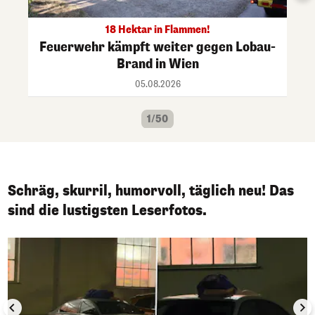
18 Hektar in Flammen!
Feuerwehr kämpft weiter gegen Lobau-
Brand in Wien
05.08.2026
1/50
Schräg, skurril, humorvoll, täglich neu! Das
sind die lustigsten Leserfotos.
1/50