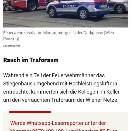
Feuerwehreinsatz am Montagmorgen in der Gurkgasse (Wien-
F
Penzing)
P
Leserreporter
Le
Rauch im Traforaum
Während ein Teil der Feuerwehrmänner das
Stiegenhaus umgehend mit Hochleistungslüftern
entrauchte, kümmerten sich die Kollegen im Keller
um den verrauchten Traforaum der Wiener Netze.
Werde Whatsapp-Leserreporter unter der