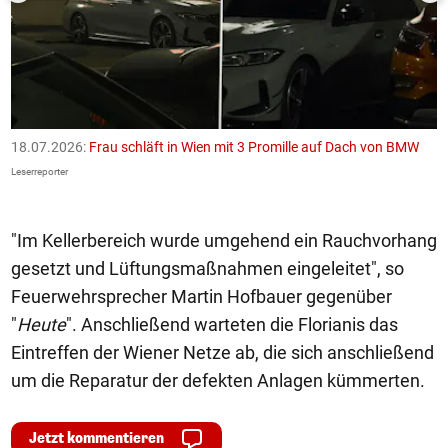
18.07.2026:
Frau schläft in Wien mit 3 Promille auf Dach von BMW
1
F
Leserreporter
Le
"Im Kellerbereich wurde umgehend ein Rauchvorhang
gesetzt und Lüftungsmaßnahmen eingeleitet", so
Feuerwehrsprecher Martin Hofbauer gegenüber
"
Heute
". Anschließend warteten die Florianis das
Eintreffen der Wiener Netze ab, die sich anschließend
um die Reparatur der defekten Anlagen kümmerten.
Jetzt kommentieren