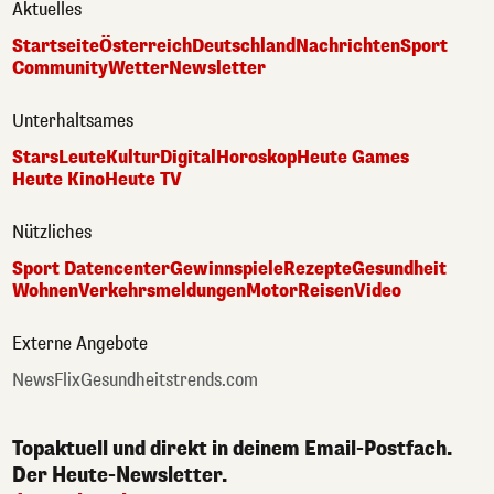
Aktuelles
Startseite
Österreich
Deutschland
Nachrichten
Sport
Community
Wetter
Newsletter
Unterhaltsames
Stars
Leute
Kultur
Digital
Horoskop
Heute Games
Heute Kino
Heute TV
Nützliches
Sport Datencenter
Gewinnspiele
Rezepte
Gesundheit
Wohnen
Verkehrsmeldungen
Motor
Reisen
Video
Externe Angebote
NewsFlix
Gesundheitstrends.com
Topaktuell und direkt in deinem Email-Postfach.
Der Heute-Newsletter.