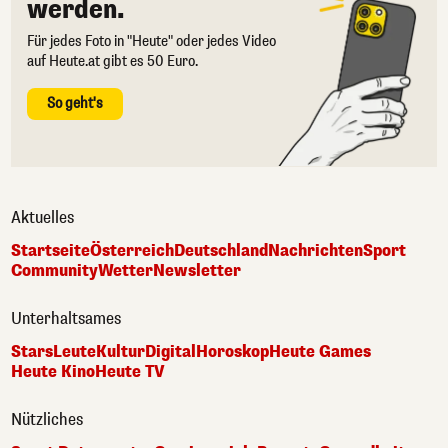
werden.
Für jedes Foto in "Heute" oder jedes Video
auf Heute.at gibt es 50 Euro.
So geht's
Aktuelles
Startseite
Österreich
Deutschland
Nachrichten
Sport
Community
Wetter
Newsletter
Unterhaltsames
Stars
Leute
Kultur
Digital
Horoskop
Heute Games
Heute Kino
Heute TV
Nützliches