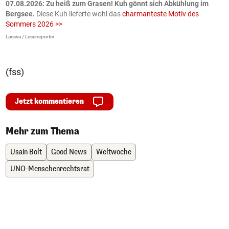
ch
07.08.2026: Zu heiß zum Grasen! Kuh gönnt sich Abkühlung im
0
Bergsee.
Diese Kuh lieferte wohl das
charmanteste Motiv des
S
Sommers 2026 >>
a
>
Larissa / Leserreporter
zV
(fss)
Jetzt kommentieren
Mehr zum Thema
Usain Bolt
Good News
Weltwoche
UNO-Menschenrechtsrat