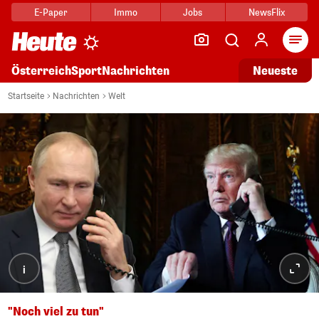
E-Paper
Immo
Jobs
NewsFlix
Arti
Österreich
Sport
Nachrichten
Neueste
Startseite
Nachrichten
Welt
i
"Noch viel zu tun"