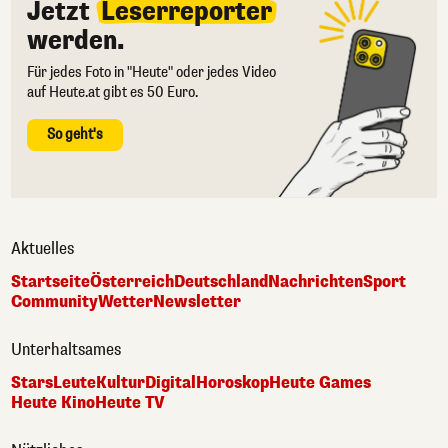
Jetzt
Leserreporter
werden.
Für jedes Foto in "Heute" oder jedes Video
auf Heute.at gibt es 50 Euro.
So geht's
Aktuelles
Startseite
Österreich
Deutschland
Nachrichten
Sport
Community
Wetter
Newsletter
Unterhaltsames
Stars
Leute
Kultur
Digital
Horoskop
Heute Games
Heute Kino
Heute TV