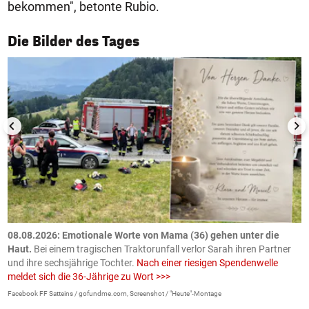
bekommen", betonte Rubio.
1/50
Die Bilder des Tages
m
08.08.2026: Emotionale Worte von Mama (36) gehen unter die
0
Haut.
Bei einem tragischen Traktorunfall verlor Sarah ihren Partner
B
und ihre sechsjährige Tochter.
Nach einer riesigen Spendenwelle
S
meldet sich die 36-Jährige zu Wort >>>
La
Facebook FF Satteins / gofundme.com, Screenshot / "Heute"-Montage