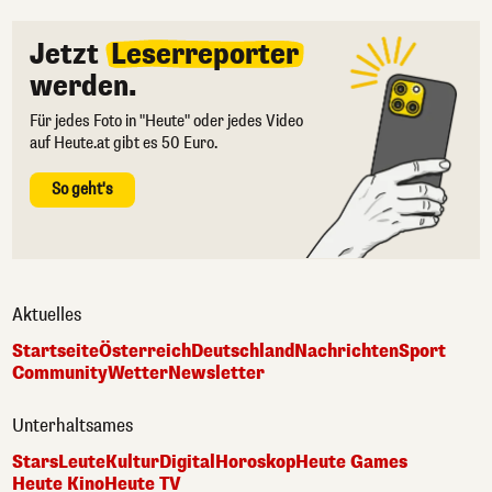
Jetzt
Leserreporter
werden.
Für jedes Foto in "Heute" oder jedes Video
auf Heute.at gibt es 50 Euro.
So geht's
Aktuelles
Startseite
Österreich
Deutschland
Nachrichten
Sport
Community
Wetter
Newsletter
Unterhaltsames
Stars
Leute
Kultur
Digital
Horoskop
Heute Games
Heute Kino
Heute TV