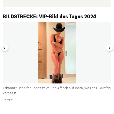
1/50
BILDSTRECKE: VIP-Bild des Tages 2024
Erkannt? Jennifer Lopez zeigt Ben Affleck auf Insta, was er zukünftig
B
verpasst.
I
Instagram
In