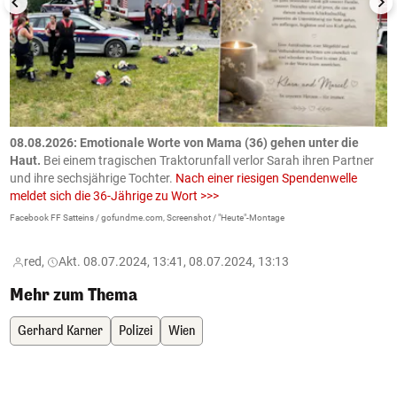
m
08.08.2026: Emotionale Worte von Mama (36) gehen unter die
0
Haut.
Bei einem tragischen Traktorunfall verlor Sarah ihren Partner
B
und ihre sechsjährige Tochter.
Nach einer riesigen Spendenwelle
S
meldet sich die 36-Jährige zu Wort >>>
La
Facebook FF Satteins / gofundme.com, Screenshot / "Heute"-Montage
red,
Akt. 08.07.2024, 13:41, 08.07.2024, 13:13
Mehr zum Thema
Gerhard Karner
Polizei
Wien