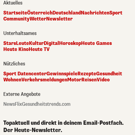
Aktuelles
Startseite
Österreich
Deutschland
Nachrichten
Sport
Community
Wetter
Newsletter
Unterhaltsames
Stars
Leute
Kultur
Digital
Horoskop
Heute Games
Heute Kino
Heute TV
Nützliches
Sport Datencenter
Gewinnspiele
Rezepte
Gesundheit
Wohnen
Verkehrsmeldungen
Motor
Reisen
Video
Externe Angebote
NewsFlix
Gesundheitstrends.com
Topaktuell und direkt in deinem Email-Postfach.
Der Heute-Newsletter.