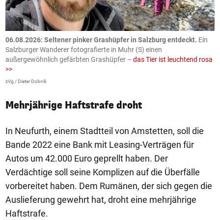
06.08.2026: Seltener pinker Grashüpfer in Salzburg entdeckt.
Ein
0
Salzburger Wanderer fotografierte in Muhr (S) einen
S
außergewöhnlich gefärbten Grashüpfer –
das Tier ist leuchtend rosa
U
>>
AP
zVg / Dieter Dobnik
Mehrjährige Haftstrafe droht
In Neufurth, einem Stadtteil von Amstetten, soll die
Bande 2022 eine Bank mit Leasing-Verträgen für
Autos um 42.000 Euro geprellt haben. Der
Verdächtige soll seine Komplizen auf die Überfälle
vorbereitet haben. Dem Rumänen, der sich gegen die
Auslieferung gewehrt hat, droht eine mehrjährige
Haftstrafe.