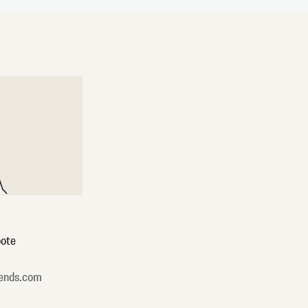
ote
ends.com