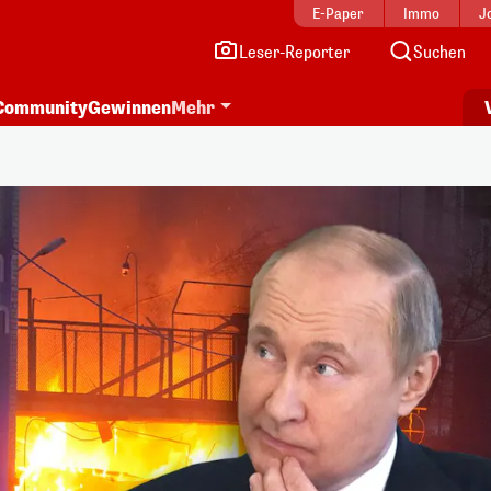
E-Paper
Immo
J
Leser-Reporter
Suchen
Community
Gewinnen
Mehr