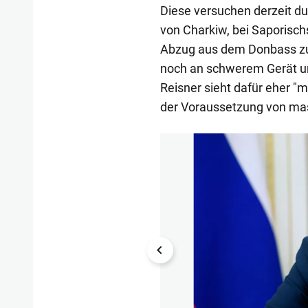
Diese versuchen derzeit du
von Charkiw, bei Saporisch
Abzug aus dem Donbass zu 
noch an schwerem Gerät u
Reisner sieht dafür eher "mi
der Voraussetzung von mass
1/20