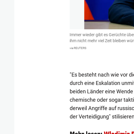
kraine-Krieg nun immer öfter "auf der
Immer wieder gibt es Gerüchte übe
eidungen eingreifen. Zudem arbeite er
ihm nicht mehr viel Zeit bleiben wü
 Stabschef Waleri Gerassimow
via REUTERS
"Es besteht nach wie vor d
durch eine Eskalation unmit
beiden Länder eine Wende h
chemische oder sogar takti
derweil Angriffe auf russis
der Verteidigung" stilisieren