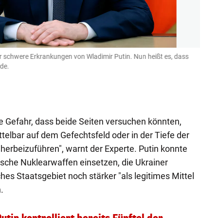
r schwere Erkrankungen von Wladimir Putin. Nun heißt es, dass
Anges
rde.
Präsi
REUTER
ie Gefahr, dass beide Seiten versuchen könnten,
telbar auf dem Gefechtsfeld oder in der Tiefe der
erbeizuführen", warnt der Experte. Putin konnte
sche Nuklearwaffen einsetzen, die Ukrainer
ches Staatsgebiet noch stärker "als legitimes Mittel
.