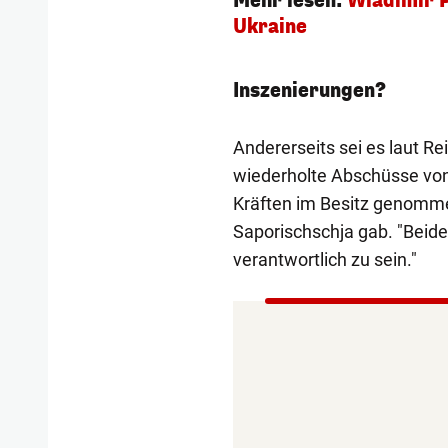
Mehr lesen:
Wladimir P
Ukraine
Inszenierungen?
Andererseits sei es laut R
wiederholte Abschüsse vo
Kräften im Besitz genomm
Saporischschja gab. "Beide 
verantwortlich zu sein."