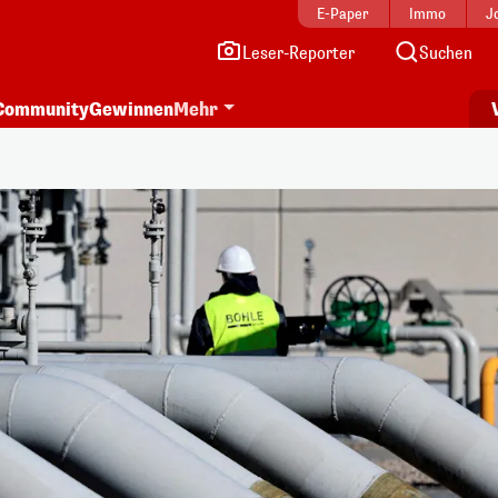
E-Paper
Immo
J
Leser-Reporter
Suchen
Community
Gewinnen
Mehr