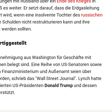
lungen mit Russland über ein
Ende des Krieges
in
ß es weiter. Er setzt darauf, dass die Erdgasleitung
rt wird, wenn eine insolvente Tochter des
russischen
e Schulden nicht restrukturieren kann und ihre
werden sollten.
rtiggestellt
enehmigung aus Washington für Geschäfte mit
nen belegt sind. Eine Reihe von US-Senatoren sowie
 Finanzministerium und Außenamt seien über
rden, schrieb das "Wall Street Journal". Lynch hatte
ierten US-Präsidenten
Donald Trump
und dessen
rstützt.