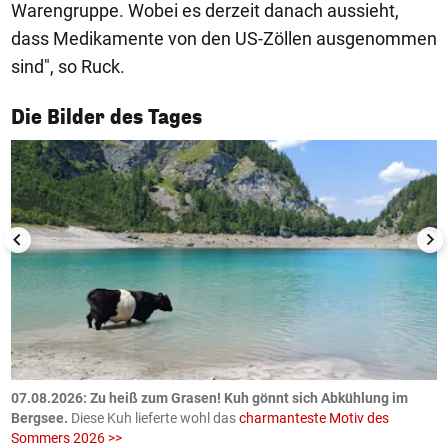
Warengruppe. Wobei es derzeit danach aussieht,
dass Medikamente von den US-Zöllen ausgenommen
sind", so Ruck.
1/50
Die Bilder des Tages
ch
07.08.2026: Zu heiß zum Grasen! Kuh gönnt sich Abkühlung im
0
Bergsee.
Diese Kuh lieferte wohl das
charmanteste Motiv des
S
Sommers 2026 >>
a