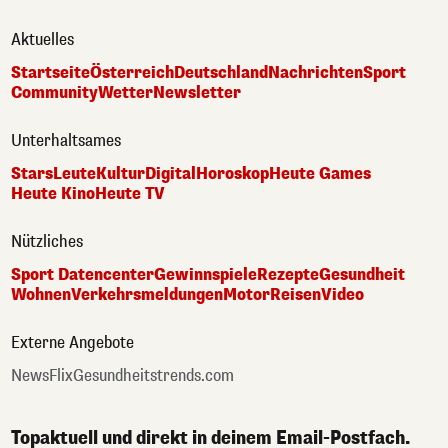
Aktuelles
Startseite
Österreich
Deutschland
Nachrichten
Sport
Community
Wetter
Newsletter
Unterhaltsames
Stars
Leute
Kultur
Digital
Horoskop
Heute Games
Heute Kino
Heute TV
Nützliches
Sport Datencenter
Gewinnspiele
Rezepte
Gesundheit
Wohnen
Verkehrsmeldungen
Motor
Reisen
Video
Externe Angebote
NewsFlix
Gesundheitstrends.com
Topaktuell und direkt in deinem Email-Postfach.