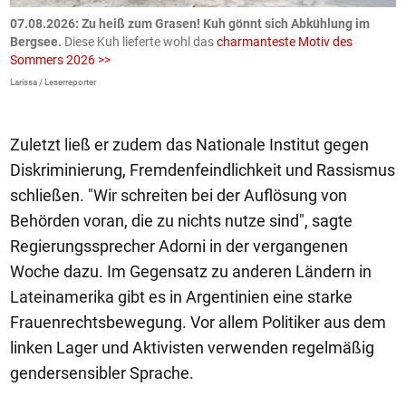
ch
07.08.2026: Zu heiß zum Grasen! Kuh gönnt sich Abkühlung im
0
Bergsee.
Diese Kuh lieferte wohl das
charmanteste Motiv des
S
Sommers 2026 >>
a
>
Larissa / Leserreporter
zV
Zuletzt ließ er zudem das Nationale Institut gegen
Diskriminierung, Fremdenfeindlichkeit und Rassismus
schließen. "Wir schreiten bei der Auflösung von
Behörden voran, die zu nichts nutze sind", sagte
Regierungssprecher Adorni in der vergangenen
Woche dazu. Im Gegensatz zu anderen Ländern in
Lateinamerika gibt es in Argentinien eine starke
Frauenrechtsbewegung. Vor allem Politiker aus dem
linken Lager und Aktivisten verwenden regelmäßig
gendersensibler Sprache.