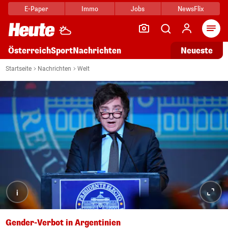
E-Paper
Immo
Jobs
NewsFlix
Arti
Österreich
Sport
Nachrichten
Neueste
Startseite
Nachrichten
Welt
i
Gender-Verbot in Argentinien