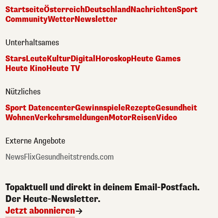
Startseite
Österreich
Deutschland
Nachrichten
Sport
Community
Wetter
Newsletter
Unterhaltsames
Stars
Leute
Kultur
Digital
Horoskop
Heute Games
Heute Kino
Heute TV
Nützliches
Sport Datencenter
Gewinnspiele
Rezepte
Gesundheit
Wohnen
Verkehrsmeldungen
Motor
Reisen
Video
Externe Angebote
NewsFlix
Gesundheitstrends.com
Topaktuell und direkt in deinem Email-Postfach.
Der Heute-Newsletter.
Jetzt abonnieren