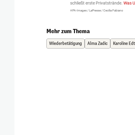
igen gekommen.
Bei einem Frontal-
schließt erste Privatstrände.
Was U
APA-Images / LaPresse / Cecilia Fabiano
Mehr zum Thema
Wiederbetätigung
Alma Zadic
Karoline Ed