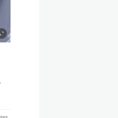
-
tare