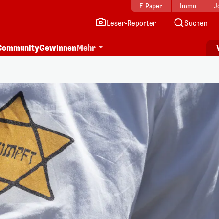
E-Paper
Immo
J
Leser-Reporter
Suchen
Community
Gewinnen
Mehr