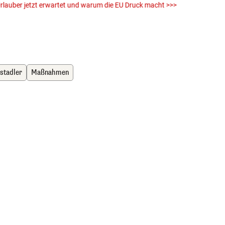
rlauber jetzt erwartet und warum die EU Druck macht >>>
von E
Einw
iStock (
tstadler
Maßnahmen