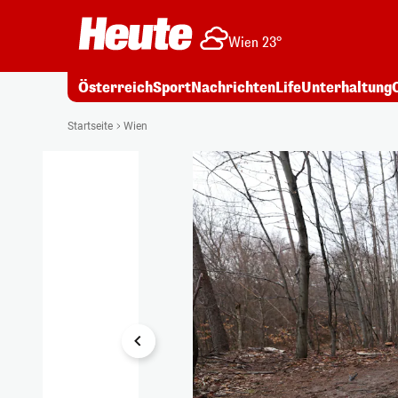
Wien 23°
Österreich
Sport
Nachrichten
Life
Unterhaltung
1/7
Startseite
Wien