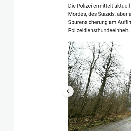
Die Polizei ermittelt aktuel
Mordes, des Suizids, aber 
Spurensicherung am Auffin
Polizeidiensthundeeinheit.
1/5