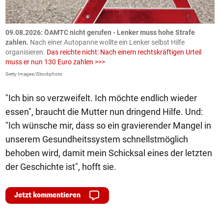
09.08.2026: ÖAMTC nicht gerufen - Lenker muss hohe Strafe
0
en
zahlen.
Nach einer Autopanne wollte ein Lenker selbst Hilfe
H
organisieren.
Das reichte nicht: Nach einem rechtskräftigen Urteil
u
muss er nun 130 Euro zahlen >>>
m
Getty Images/iStockphoto
Fa
"Ich bin so verzweifelt. Ich möchte endlich wieder
essen", braucht die Mutter nun dringend Hilfe. Und:
"Ich wünsche mir, dass so ein gravierender Mangel in
unserem Gesundheitssystem schnellstmöglich
behoben wird, damit mein Schicksal eines der letzten
der Geschichte ist", hofft sie.
Jetzt kommentieren