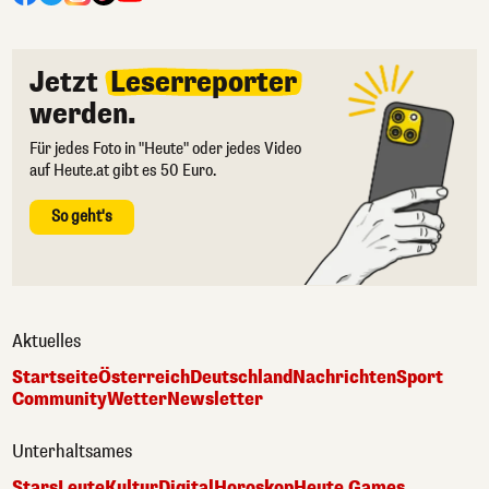
Jetzt
Leserreporter
werden.
Für jedes Foto in "Heute" oder jedes Video
auf Heute.at gibt es 50 Euro.
So geht's
Aktuelles
Startseite
Österreich
Deutschland
Nachrichten
Sport
Community
Wetter
Newsletter
Unterhaltsames
Stars
Leute
Kultur
Digital
Horoskop
Heute Games