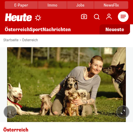
E-Paper
Immo
Jobs
NewsFlix
Arti
Österreich
Sport
Nachrichten
Neueste
Startseite
Österreich
i
Österreich