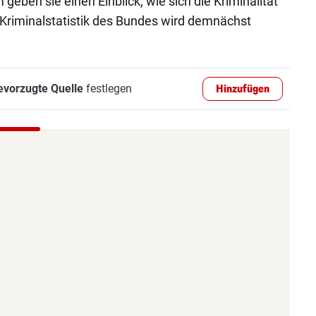
 geben sie einen Einblick, wie sich die Kriminalität
e Kriminalstatistik des Bundes wird demnächst
evorzugte Quelle
festlegen
Hinzufügen