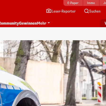
E-Paper
Immo
J
Leser-Reporter
Suchen
Community
Gewinnen
Mehr