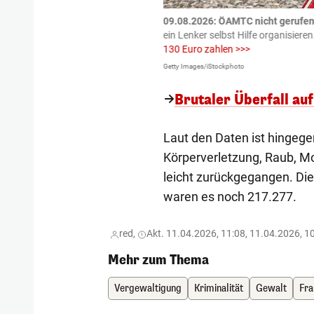
tzte.
Zu einem tragischen
09.08.2026: ÖAMTC nicht gerufen 
igen gekommen.
Bei einem Frontal-
ein Lenker selbst Hilfe organisieren
130 Euro zahlen >>>
Getty Images/iStockphoto
Brutaler Überfall au
Laut den Daten ist hingege
Körperverletzung, Raub, M
leicht zurückgegangen. Die
waren es noch 217.277.
red,
Akt. 11.04.2026, 11:08, 11.04.2026, 1
Mehr zum Thema
Vergewaltigung
Kriminalität
Gewalt
Fra