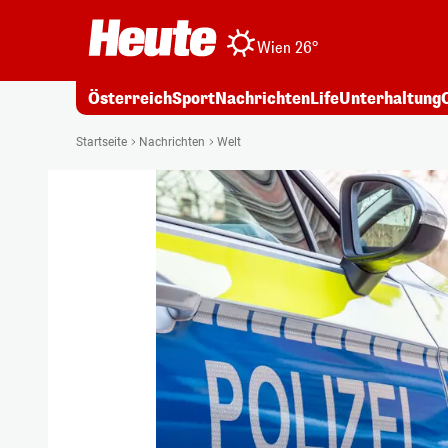
Wien 26°
Österreich
Sport
Nachrichten
Life
Unterhaltung
Startseite
Nachrichten
Welt