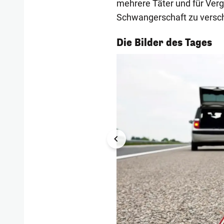
mehrere Täter und für Ver
Schwangerschaft zu verschä
1/57
Die Bilder des Tages