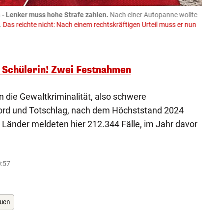
- Lenker muss hohe Strafe zahlen.
Nach einer Autopanne wollte
08.08
.
Das reichte nicht: Nach einem rechtskräftigen Urteil muss er nun
Trakto
Spend
Faceboo
f Schülerin! Zwei Festnahmen
n die Gewaltkriminalität, also schwere
ord und Totschlag, nach dem Höchststand 2024
 Länder meldeten hier 212.344 Fälle, im Jahr davor
0:57
uen