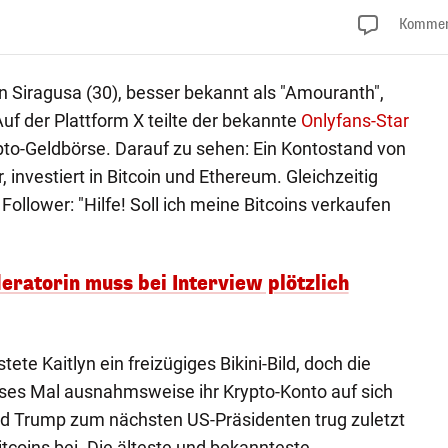
Kommen
n Siragusa (30), besser bekannt als "Amouranth",
uf der Plattform X teilte der bekannte
Onlyfans-Star
pto-Geldbörse. Darauf zu sehen: Ein Kontostand von
, investiert in Bitcoin und Ethereum. Gleichzeitig
n Follower: "Hilfe! Soll ich meine Bitcoins verkaufen
ratorin muss bei Interview plötzlich
e Kaitlyn ein freizügiges Bikini-Bild, doch die
ses Mal ausnahmsweise ihr Krypto-Konto auf sich
ld Trump zum nächsten US-Präsidenten trug zuletzt
tcoins bei. Die älteste und bekannteste