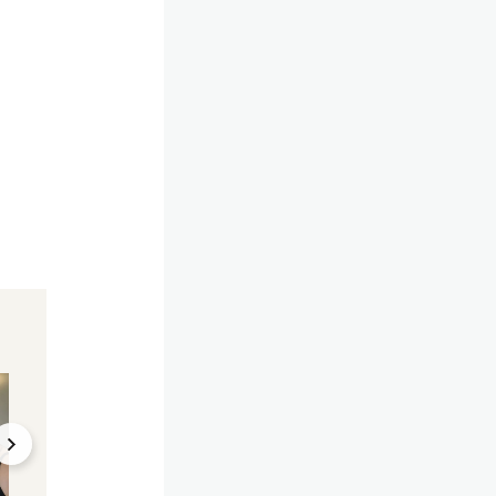
Vom Hobby zum Beruf
"Das war heftig"
Frau kündigt Job – jetzt
Erst gab er ihr No
erfüllt sie Fans ihre
dann bezahlte Leh
Wünsche
für sie