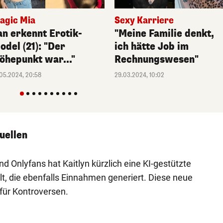
agic Mia
Sexy Karriere
an erkennt Erotik-
"Meine Familie denkt,
odel (21): "Der
ich hätte Job im
öhepunkt war..."
Rechnungswesen"
.05.2024, 20:58
29.03.2024, 10:02
uellen
Onlyfans hat Kaitlyn kürzlich eine KI-gestützte
llt, die ebenfalls Einnahmen generiert. Diese neue
 für Kontroversen.