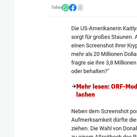
Teilen
Die US-Amerikanerin Kaitly
sorgt für großes Staunen. A
einen Screenshot ihrer Kry
mehr als 20 Millionen Dollar
fragte sie ihre 3,8 Millione
oder behalten?"
Mehr lesen: ORF-Mode
lachen
Neben dem Screenshot postet
Aufmerksamkeit dürfte die
ziehen. Die Wahl von Dona
zu einem Allzeithoch des Bi