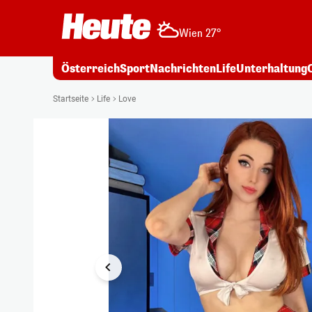
Wien 27°
Österreich
Sport
Nachrichten
Life
Unterhaltung
1/4
Startseite
Life
Love