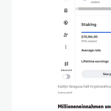
Kaitlyn Siragusa hält Kryptowährun
X/amouranth
Millioneneinnahmen un