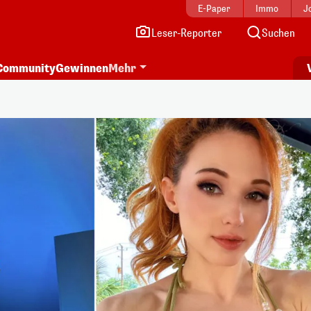
E-Paper
Immo
J
Leser-Reporter
Suchen
Community
Gewinnen
Mehr
i