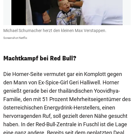
Michael Schumacher herzt den kleinen Max Verstappen.
D
Screenshot Netflix
Sc
Machtkampf bei Red Bull?
Die Horner-Seite vermutet gar ein Komplott gegen
den Mann von Ex-Spice-Girl Geri Halliwell. Horner
genießt gerade bei der thailändischen Yoovidhya-
Familie, den mit 51 Prozent Mehrheitseigentümer des
österreichischen Energydrink-Herstellers, einen
hervorragenden Ruf, soll gezielt deren Nähe gesucht
haben. In der Red-Bull-Zentrale in Fuschl ist die Lage
eine ganz andere. Bereits seit dem geplatzten Deal