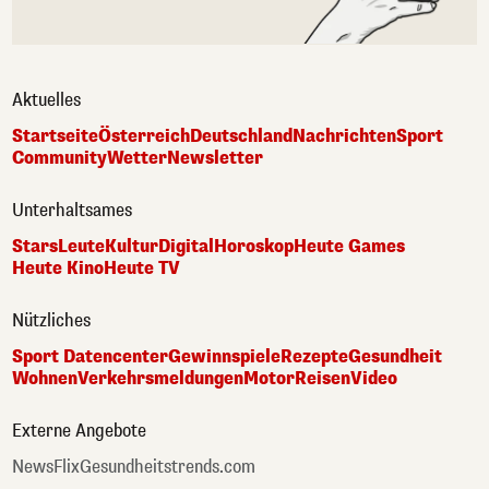
Aktuelles
Startseite
Österreich
Deutschland
Nachrichten
Sport
Community
Wetter
Newsletter
Unterhaltsames
Stars
Leute
Kultur
Digital
Horoskop
Heute Games
Heute Kino
Heute TV
Nützliches
Sport Datencenter
Gewinnspiele
Rezepte
Gesundheit
Wohnen
Verkehrsmeldungen
Motor
Reisen
Video
Externe Angebote
NewsFlix
Gesundheitstrends.com