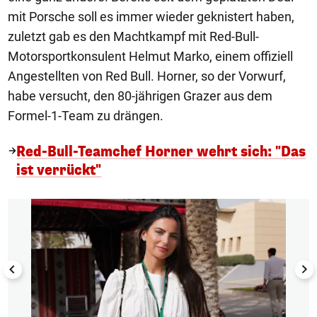
mit Porsche soll es immer wieder geknistert haben,
zuletzt gab es den Machtkampf mit Red-Bull-
Motorsportkonsulent Helmut Marko, einem offiziell
Angestellten von Red Bull. Horner, so der Vorwurf,
habe versucht, den 80-jährigen Grazer aus dem
Formel-1-Team zu drängen.
Red-Bull-Teamchef Horner wehrt sich: "Das
ist verrückt"
1/15