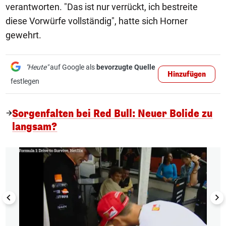
verantworten. "Das ist nur verrückt, ich bestreite
diese Vorwürfe vollständig", hatte sich Horner
gewehrt.
"Heute"
auf Google als
bevorzugte Quelle
Hinzufügen
festlegen
Sorgenfalten bei Red Bull: Neuer Bolide zu
langsam?
1/5