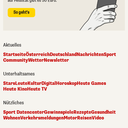
auf Heute.at gibt es 50 Euro.
So geht's
Aktuelles
Startseite
Österreich
Deutschland
Nachrichten
Sport
Community
Wetter
Newsletter
Unterhaltsames
Stars
Leute
Kultur
Digital
Horoskop
Heute Games
Heute Kino
Heute TV
Nützliches
Sport Datencenter
Gewinnspiele
Rezepte
Gesundheit
Wohnen
Verkehrsmeldungen
Motor
Reisen
Video