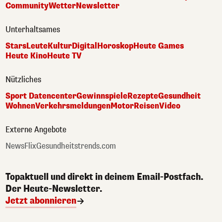
Community
Wetter
Newsletter
Unterhaltsames
Stars
Leute
Kultur
Digital
Horoskop
Heute Games
Heute Kino
Heute TV
Nützliches
Sport Datencenter
Gewinnspiele
Rezepte
Gesundheit
Wohnen
Verkehrsmeldungen
Motor
Reisen
Video
Externe Angebote
NewsFlix
Gesundheitstrends.com
Topaktuell und direkt in deinem Email-Postfach.
Der Heute-Newsletter.
Jetzt abonnieren