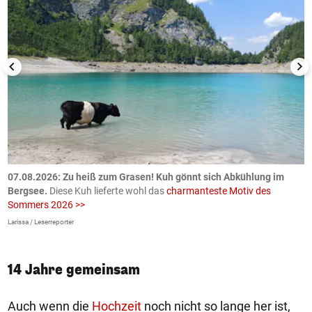
ch
07.08.2026: Zu heiß zum Grasen! Kuh gönnt sich Abkühlung im
0
Bergsee.
Diese Kuh lieferte wohl das
charmanteste Motiv des
S
Sommers 2026 >>
a
>
Larissa / Leserreporter
zV
14 Jahre gemeinsam
Auch wenn die
Hochzeit
noch nicht so lange her ist,