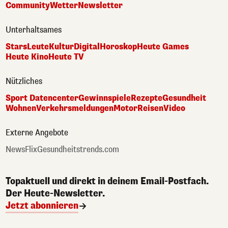
Community
Wetter
Newsletter
Unterhaltsames
Stars
Leute
Kultur
Digital
Horoskop
Heute Games
Heute Kino
Heute TV
Nützliches
Sport Datencenter
Gewinnspiele
Rezepte
Gesundheit
Wohnen
Verkehrsmeldungen
Motor
Reisen
Video
Externe Angebote
NewsFlix
Gesundheitstrends.com
Topaktuell und direkt in deinem Email-Postfach.
Der Heute-Newsletter.
Jetzt abonnieren