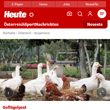
E-Paper
Immo
Jobs
NewsFlix
Arti
Österreich
Sport
Nachrichten
Neueste
Startseite
Österreich
Burgenland
i
Geflügelpest