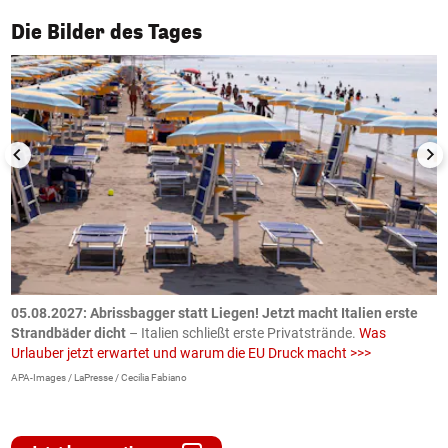
1/50
Die Bilder des Tages
.
05.08.2027:
Abrissbagger statt Liegen! Jetzt macht Italien erste
0
Strandbäder dicht
– Italien schließt erste Privatstrände.
Was
W
Urlauber jetzt erwartet und warum die EU Druck macht >>>
G
E
APA-Images / LaPresse / Cecilia Fabiano
iS