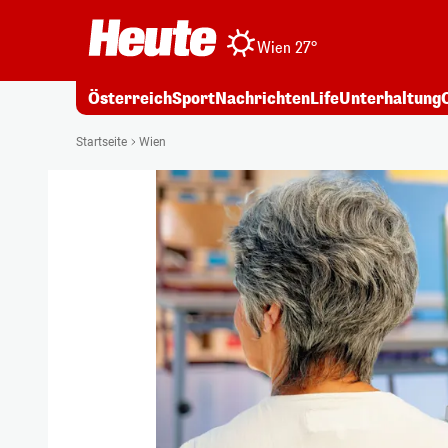
Wien 27°
Österreich
Sport
Nachrichten
Life
Unterhaltung
Startseite
Wien