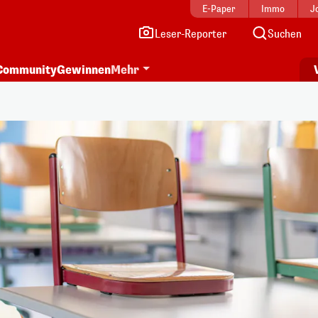
E-Paper
Immo
J
Leser-Reporter
Suchen
Community
Gewinnen
Mehr