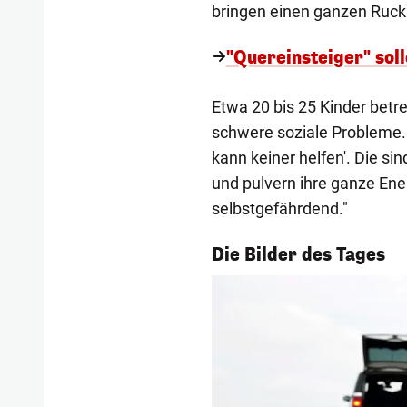
bringen einen ganzen Rucksa
"Quereinsteiger" sol
Etwa 20 bis 25 Kinder betr
schwere soziale Probleme. 
kann keiner helfen'. Die s
und pulvern ihre ganze Energ
selbstgefährdend."
1/57
Die Bilder des Tages