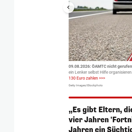
tzte.
Zu einem tragischen
09.08.2026: ÖAMTC nicht gerufen 
igen gekommen.
Bei einem Frontal-
ein Lenker selbst Hilfe organisieren
130 Euro zahlen >>>
Getty Images/iStockphoto
„Es gibt Eltern, d
vier Jahren 'Fortn
Jahren ein Süchtig