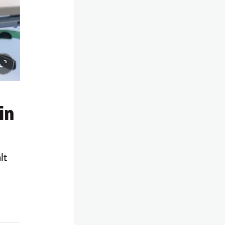
in
lt