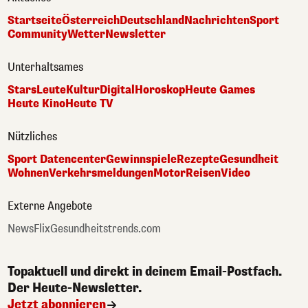
Startseite
Österreich
Deutschland
Nachrichten
Sport
Community
Wetter
Newsletter
Unterhaltsames
Stars
Leute
Kultur
Digital
Horoskop
Heute Games
Heute Kino
Heute TV
Nützliches
Sport Datencenter
Gewinnspiele
Rezepte
Gesundheit
Wohnen
Verkehrsmeldungen
Motor
Reisen
Video
Externe Angebote
NewsFlix
Gesundheitstrends.com
Topaktuell und direkt in deinem Email-Postfach.
Der Heute-Newsletter.
Jetzt abonnieren