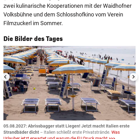
zwei kulinarische Kooperationen mit der Waidhofner
Volksbühne und dem Schlosshofkino vom Verein
Filmzuckerl im Sommer.
1/50
Die Bilder des Tages
.
05.08.2027:
Abrissbagger statt Liegen! Jetzt macht Italien erste
0
Strandbäder dicht
– Italien schließt erste Privatstrände.
Was
W
Urlauber jetzt erwartet und warum die EU Druck macht >>>
G