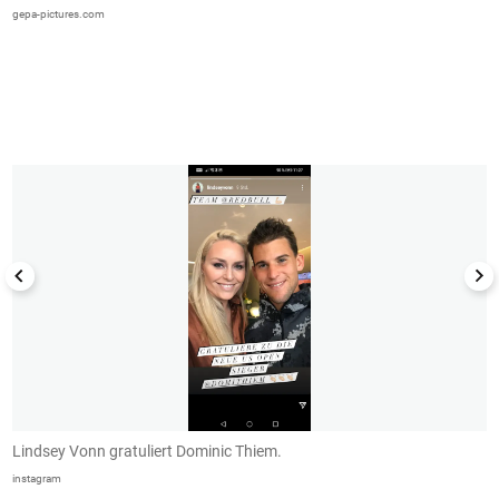
s
gepa-pictures.com
G
(B
1/6
Lindsey Vonn gratuliert Dominic Thiem.
G
instagram
Tw