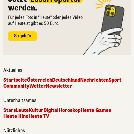
werden.
Für jedes Foto in "Heute" oder jedes Video
auf Heute.at gibt es 50 Euro.
So geht's
Aktuelles
Startseite
Österreich
Deutschland
Nachrichten
Sport
Community
Wetter
Newsletter
Unterhaltsames
Stars
Leute
Kultur
Digital
Horoskop
Heute Games
Heute Kino
Heute TV
Nützliches