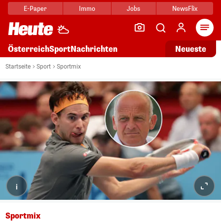
E-Paper
Immo
Jobs
NewsFlix
Arti
Österreich
Sport
Nachrichten
Neueste
Startseite
Sport
Sportmix
i
Sportmix