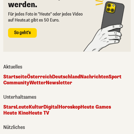
werden.
Für jedes Foto in "Heute" oder jedes Video
auf Heute.at gibt es 50 Euro.
So geht's
Aktuelles
Startseite
Österreich
Deutschland
Nachrichten
Sport
Community
Wetter
Newsletter
Unterhaltsames
Stars
Leute
Kultur
Digital
Horoskop
Heute Games
Heute Kino
Heute TV
Nützliches