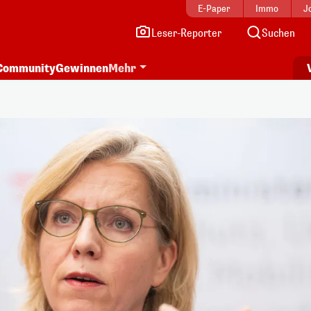
E-Paper
Immo
J
Leser-Reporter
Suchen
Community
Gewinnen
Mehr