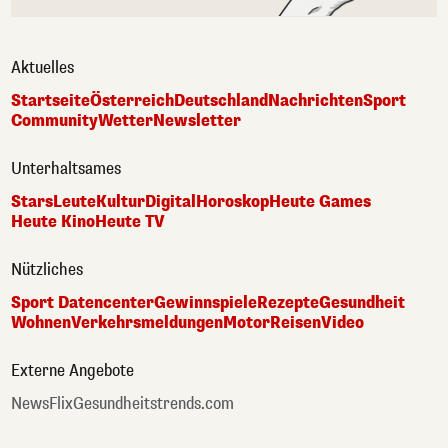
Aktuelles
Startseite
Österreich
Deutschland
Nachrichten
Sport
Community
Wetter
Newsletter
Unterhaltsames
Stars
Leute
Kultur
Digital
Horoskop
Heute Games
Heute Kino
Heute TV
Nützliches
Sport Datencenter
Gewinnspiele
Rezepte
Gesundheit
Wohnen
Verkehrsmeldungen
Motor
Reisen
Video
Externe Angebote
NewsFlix
Gesundheitstrends.com