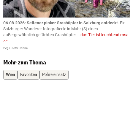
06.08.2026: Seltener pinker Grashüpfer in Salzburg entdeckt.
Ein
0
Salzburger Wanderer fotografierte in Muhr (S) einen
S
außergewöhnlich gefärbten Grashüpfer –
das Tier ist leuchtend rosa
U
>>
AP
zVg / Dieter Dobnik
Mehr zum Thema
Wien
Favoriten
Polizeieinsatz