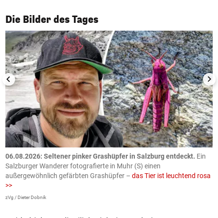
1/50
Die Bilder des Tages
06.08.2026: Seltener pinker Grashüpfer in Salzburg entdeckt.
Ein
0
Salzburger Wanderer fotografierte in Muhr (S) einen
S
außergewöhnlich gefärbten Grashüpfer –
das Tier ist leuchtend rosa
U
>>
AP
zVg / Dieter Dobnik