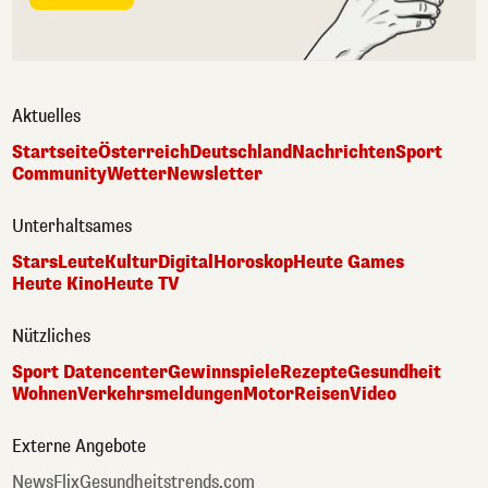
Aktuelles
Startseite
Österreich
Deutschland
Nachrichten
Sport
Community
Wetter
Newsletter
Unterhaltsames
Stars
Leute
Kultur
Digital
Horoskop
Heute Games
Heute Kino
Heute TV
Nützliches
Sport Datencenter
Gewinnspiele
Rezepte
Gesundheit
Wohnen
Verkehrsmeldungen
Motor
Reisen
Video
Externe Angebote
NewsFlix
Gesundheitstrends.com