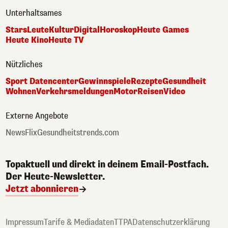
Unterhaltsames
Stars
Leute
Kultur
Digital
Horoskop
Heute Games
Heute Kino
Heute TV
Nützliches
Sport Datencenter
Gewinnspiele
Rezepte
Gesundheit
Wohnen
Verkehrsmeldungen
Motor
Reisen
Video
Externe Angebote
NewsFlix
Gesundheitstrends.com
Topaktuell und direkt in deinem Email-Postfach.
Der Heute-Newsletter.
Jetzt abonnieren
Impressum
Tarife & Mediadaten
TTPA
Datenschutzerklärung