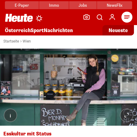
E-Paper
Immo
Jobs
NewsFlix
Arti
Österreich
Sport
Nachrichten
Neueste
Startseite
Wien
i
Esskultur mit Status