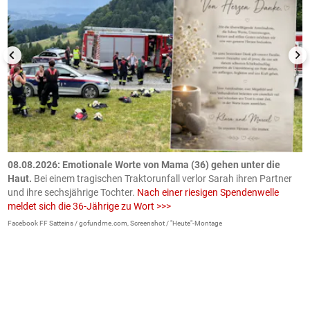
m
08.08.2026: Emotionale Worte von Mama (36) gehen unter die
0
Haut.
Bei einem tragischen Traktorunfall verlor Sarah ihren Partner
B
und ihre sechsjährige Tochter.
Nach einer riesigen Spendenwelle
S
meldet sich die 36-Jährige zu Wort >>>
La
Facebook FF Satteins / gofundme.com, Screenshot / "Heute"-Montage