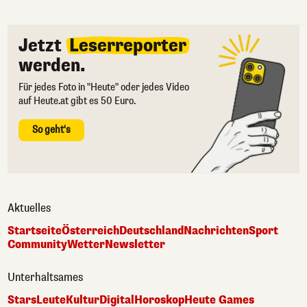
Jetzt
Leserreporter
werden.
Für jedes Foto in "Heute" oder jedes Video
auf Heute.at gibt es 50 Euro.
So geht's
Aktuelles
Startseite
Österreich
Deutschland
Nachrichten
Sport
Community
Wetter
Newsletter
Unterhaltsames
Stars
Leute
Kultur
Digital
Horoskop
Heute Games