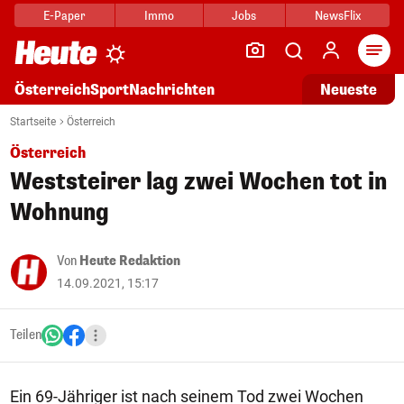
E-Paper
Immo
Jobs
NewsFlix
Arti
Österreich
Sport
Nachrichten
Neueste
Startseite
Österreich
Österreich
Weststeirer lag zwei Wochen tot in
Wohnung
Von
Heute Redaktion
14.09.2021, 15:17
Teilen
Ein 69-Jähriger ist nach seinem Tod zwei Wochen