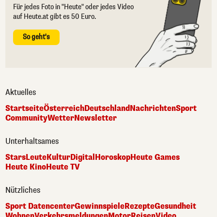
Für jedes Foto in "Heute" oder jedes Video
auf Heute.at gibt es 50 Euro.
So geht's
Aktuelles
Startseite
Österreich
Deutschland
Nachrichten
Sport
Community
Wetter
Newsletter
Unterhaltsames
Stars
Leute
Kultur
Digital
Horoskop
Heute Games
Heute Kino
Heute TV
Nützliches
Sport Datencenter
Gewinnspiele
Rezepte
Gesundheit
Wohnen
Verkehrsmeldungen
Motor
Reisen
Video