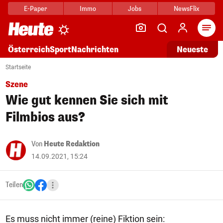
E-Paper
Immo
Jobs
NewsFlix
Arti
Österreich
Sport
Nachrichten
Neueste
Startseite
Szene
Wie gut kennen Sie sich mit
Filmbios aus?
Von
Heute Redaktion
14.09.2021, 15:24
Teilen
Es muss nicht immer (reine) Fiktion sein: