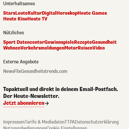
Unterhaltsames
Stars
Leute
Kultur
Digital
Horoskop
Heute Games
Heute Kino
Heute TV
Nützliches
Sport Datencenter
Gewinnspiele
Rezepte
Gesundheit
Wohnen
Verkehrsmeldungen
Motor
Reisen
Video
Externe Angebote
NewsFlix
Gesundheitstrends.com
Topaktuell und direkt in deinem Email-Postfach.
Der Heute-Newsletter.
Jetzt abonnieren
Impressum
Tarife & Mediadaten
TTPA
Datenschutzerklärung
Nutzungsbedingungen
Cookie Einstellungen