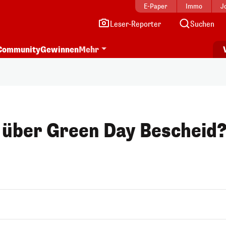
E-Paper
Immo
J
Leser-Reporter
Suchen
Community
Gewinnen
Mehr
r über Green Day Bescheid