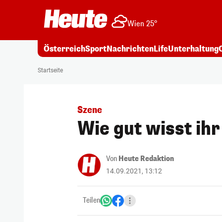
Wien 25°
Österreich
Sport
Nachrichten
Life
Unterhaltung
Startseite
Szene
Wie gut wisst ih
Von
Heute Redaktion
14.09.2021, 13:12
Teilen