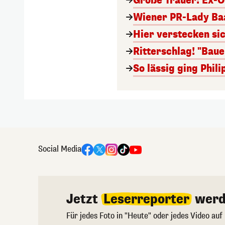
Große Trauer! Ex-O
Wiener PR-Lady Baa
Hier verstecken si
Ritterschlag! "Bau
So lässig ging Phi
Social Media
Jetzt
Leserreporter
werd
Für jedes Foto in "Heute" oder jedes Video auf