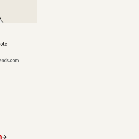
ote
ends.com
n