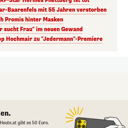
RF-Star Hermes Phettberg ist tot
r-Baarenfels mit 55 Jahren verstorben
ch Promis hinter Masken
er sucht Frau" im neuen Gewand
lipp Hochmair zu "Jedermann"-Premiere
en.
 Heute.at gibt es 50 Euro.