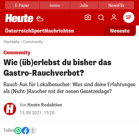
E-Paper
Immo
Jobs
NewsFlix
Arti
Österreich
Sport
Nachrichten
Neueste
Startseite
Community
Community
Wie (üb)erlebst du bisher das
Gastro-Rauchverbot?
Rauch-Aus für Lokalbesucher: Was sind deine Erfahrungen
als (Nicht-)Raucher mit der neuen Gesetzeslage?
Von
Heute Redaktion
13.09.2021, 15:20
Teilen