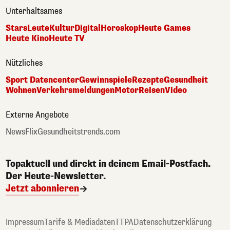
Unterhaltsames
Stars
Leute
Kultur
Digital
Horoskop
Heute Games
Heute Kino
Heute TV
Nützliches
Sport Datencenter
Gewinnspiele
Rezepte
Gesundheit
Wohnen
Verkehrsmeldungen
Motor
Reisen
Video
Externe Angebote
NewsFlix
Gesundheitstrends.com
Topaktuell und direkt in deinem Email-Postfach.
Der Heute-Newsletter.
Jetzt abonnieren
Impressum
Tarife & Mediadaten
TTPA
Datenschutzerklärung