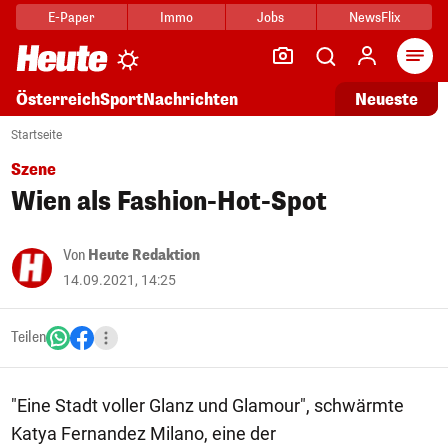
E-Paper
Immo
Jobs
NewsFlix
Arti
Österreich
Sport
Nachrichten
Neueste
Startseite
Szene
Wien als Fashion-Hot-Spot
Von
Heute Redaktion
14.09.2021, 14:25
Teilen
"Eine Stadt voller Glanz und Glamour", schwärmte
Katya Fernandez Milano, eine der