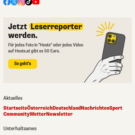
Jetzt
Leserreporter
werden.
Für jedes Foto in "Heute" oder jedes Video
auf Heute.at gibt es 50 Euro.
So geht's
Aktuelles
Startseite
Österreich
Deutschland
Nachrichten
Sport
Community
Wetter
Newsletter
Unterhaltsames