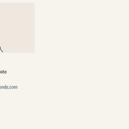
ote
ends.com