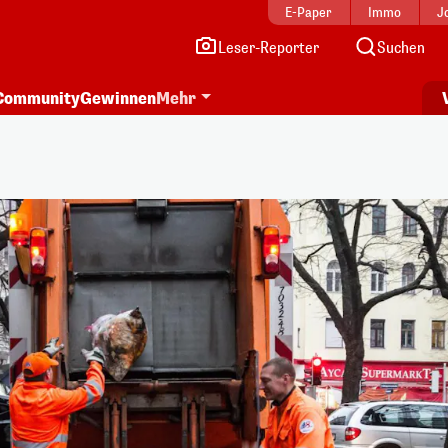
E-Paper
Immo
J
Leser-Reporter
Suchen
Community
Gewinnen
Mehr