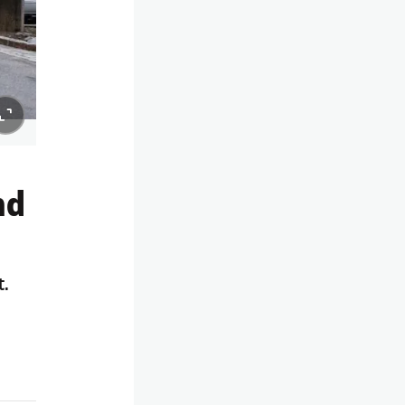
nd
t.