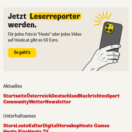
Jetzt
Leserreporter
werden.
Für jedes Foto in "Heute" oder jedes Video
auf Heute.at gibt es 50 Euro.
So geht's
Aktuelles
Startseite
Österreich
Deutschland
Nachrichten
Sport
Community
Wetter
Newsletter
Unterhaltsames
Stars
Leute
Kultur
Digital
Horoskop
Heute Games
Heute Kino
Heute TV