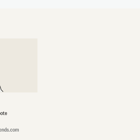
ote
ends.com