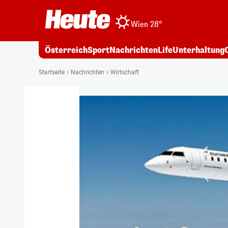
Wien 28°
Österreich
Sport
Nachrichten
Life
Unterhaltung
Startseite
Nachrichten
Wirtschaft