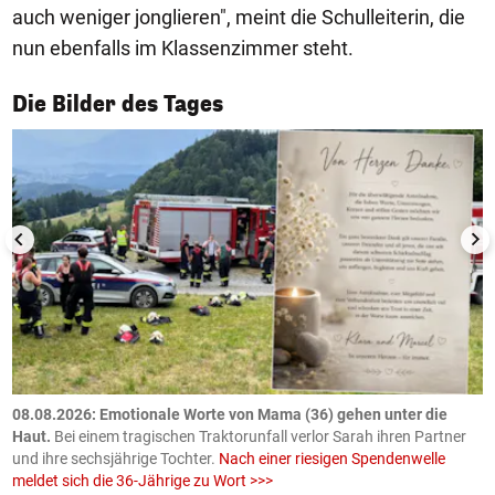
auch weniger jonglieren", meint die Schulleiterin, die
nun ebenfalls im Klassenzimmer steht.
1/50
Die Bilder des Tages
m
08.08.2026: Emotionale Worte von Mama (36) gehen unter die
0
Haut.
Bei einem tragischen Traktorunfall verlor Sarah ihren Partner
B
und ihre sechsjährige Tochter.
Nach einer riesigen Spendenwelle
S
meldet sich die 36-Jährige zu Wort >>>
La