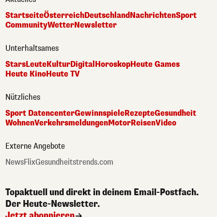
Startseite
Österreich
Deutschland
Nachrichten
Sport
Community
Wetter
Newsletter
Unterhaltsames
Stars
Leute
Kultur
Digital
Horoskop
Heute Games
Heute Kino
Heute TV
Nützliches
Sport Datencenter
Gewinnspiele
Rezepte
Gesundheit
Wohnen
Verkehrsmeldungen
Motor
Reisen
Video
Externe Angebote
NewsFlix
Gesundheitstrends.com
Topaktuell und direkt in deinem Email-Postfach.
Der Heute-Newsletter.
Jetzt abonnieren