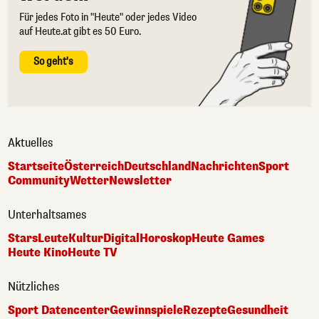
Für jedes Foto in "Heute" oder jedes Video
auf Heute.at gibt es 50 Euro.
So geht's
Aktuelles
Startseite
Österreich
Deutschland
Nachrichten
Sport
Community
Wetter
Newsletter
Unterhaltsames
Stars
Leute
Kultur
Digital
Horoskop
Heute Games
Heute Kino
Heute TV
Nützliches
Sport Datencenter
Gewinnspiele
Rezepte
Gesundheit