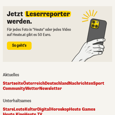
Jetzt
Leserreporter
werden.
Für jedes Foto in "Heute" oder jedes Video
auf Heute.at gibt es 50 Euro.
So geht's
Aktuelles
Startseite
Österreich
Deutschland
Nachrichten
Sport
Community
Wetter
Newsletter
Unterhaltsames
Stars
Leute
Kultur
Digital
Horoskop
Heute Games
Heute Kino
Heute TV