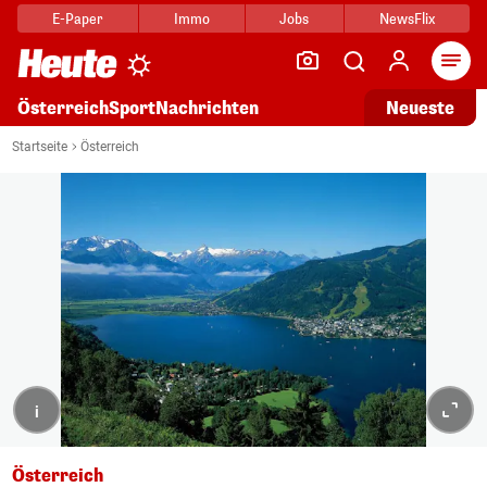
E-Paper
Immo
Jobs
NewsFlix
Arti
Österreich
Sport
Nachrichten
Neueste
Startseite
Österreich
i
Österreich