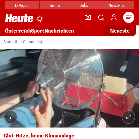
E-Paper
Immo
Jobs
NewsFlix
Arti
Österreich
Sport
Nachrichten
Neueste
Startseite
Community
i
Glut-Hitze, keine Klimaanlage