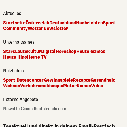
Aktuelles
Startseite
Österreich
Deutschland
Nachrichten
Sport
Community
Wetter
Newsletter
Unterhaltsames
Stars
Leute
Kultur
Digital
Horoskop
Heute Games
Heute Kino
Heute TV
Nützliches
Sport Datencenter
Gewinnspiele
Rezepte
Gesundheit
Wohnen
Verkehrsmeldungen
Motor
Reisen
Video
Externe Angebote
NewsFlix
Gesundheitstrends.com
Topaktuell und direkt in deinem Email-Postfach.