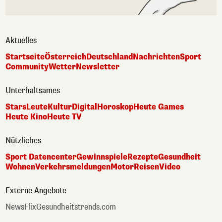
Aktuelles
Startseite
Österreich
Deutschland
Nachrichten
Sport
Community
Wetter
Newsletter
Unterhaltsames
Stars
Leute
Kultur
Digital
Horoskop
Heute Games
Heute Kino
Heute TV
Nützliches
Sport Datencenter
Gewinnspiele
Rezepte
Gesundheit
Wohnen
Verkehrsmeldungen
Motor
Reisen
Video
Externe Angebote
NewsFlix
Gesundheitstrends.com