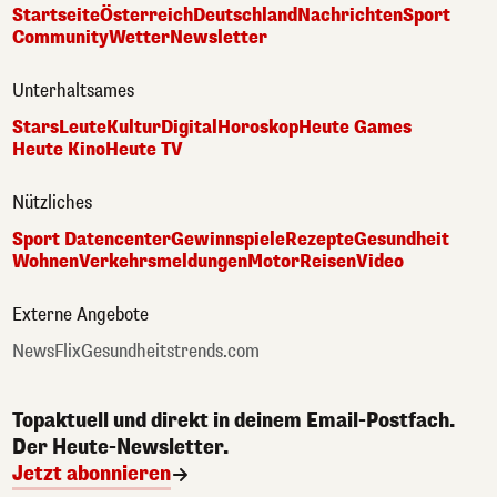
Startseite
Österreich
Deutschland
Nachrichten
Sport
Community
Wetter
Newsletter
Unterhaltsames
Stars
Leute
Kultur
Digital
Horoskop
Heute Games
Heute Kino
Heute TV
Nützliches
Sport Datencenter
Gewinnspiele
Rezepte
Gesundheit
Wohnen
Verkehrsmeldungen
Motor
Reisen
Video
Externe Angebote
NewsFlix
Gesundheitstrends.com
Topaktuell und direkt in deinem Email-Postfach.
Der Heute-Newsletter.
Jetzt abonnieren