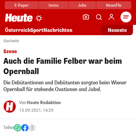
E-Paper
Immo
Jobs
NewsFlix
Arti
Österreich
Sport
Nachrichten
Neueste
Startseite
Szene
Auch die Familie Felber war beim
Opernball
Die Debütantinnen und Debütanten sorgten beim Wiener
Opernball für stehende Ovationen und Jubel.
Von
Heute Redaktion
13.09.2021, 14:29
Teilen