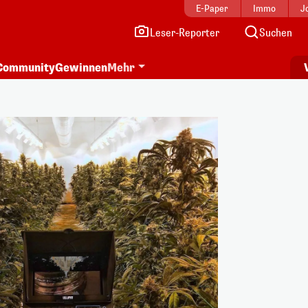
E-Paper
Immo
J
Leser-Reporter
Suchen
Community
Gewinnen
Mehr
i