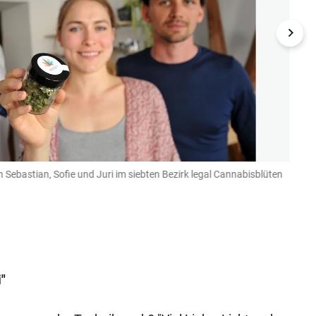
Sebastian, Sofie und Juri im siebten Bezirk legal Cannabisblüten
Kunde
(Bild: pic
"