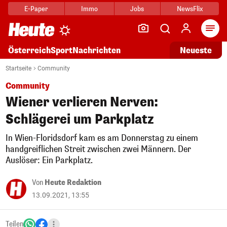
E-Paper
Immo
Jobs
NewsFlix
Arti
Österreich
Sport
Nachrichten
Neueste
Startseite
Community
Community
Wiener verlieren Nerven:
Schlägerei um Parkplatz
In Wien-Floridsdorf kam es am Donnerstag zu einem
handgreiflichen Streit zwischen zwei Männern. Der
Auslöser: Ein Parkplatz.
Von
Heute Redaktion
13.09.2021, 13:55
Teilen