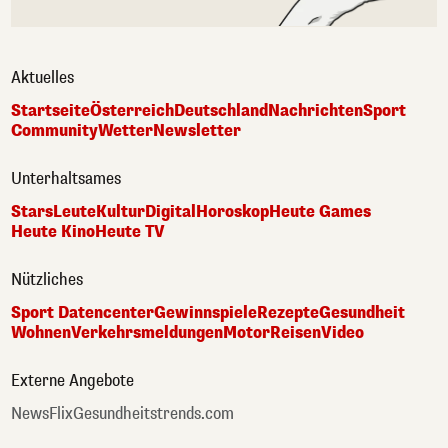
Aktuelles
Startseite
Österreich
Deutschland
Nachrichten
Sport
Community
Wetter
Newsletter
Unterhaltsames
Stars
Leute
Kultur
Digital
Horoskop
Heute Games
Heute Kino
Heute TV
Nützliches
Sport Datencenter
Gewinnspiele
Rezepte
Gesundheit
Wohnen
Verkehrsmeldungen
Motor
Reisen
Video
Externe Angebote
NewsFlix
Gesundheitstrends.com