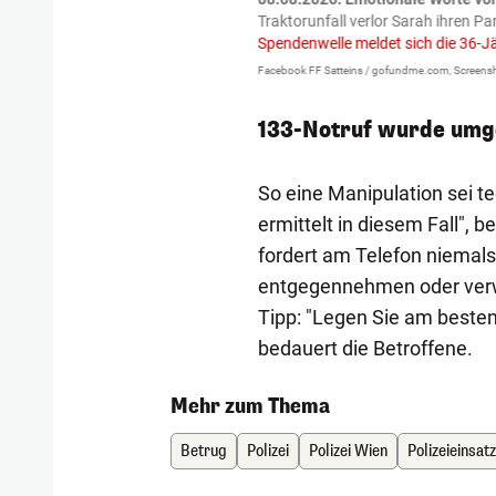
igen gekommen.
Bei einem Frontal-
Traktorunfall verlor Sarah ihren Pa
Spendenwelle meldet sich die 36-J
Facebook FF Satteins / gofundme.com, Screensh
133-Notruf wurde umge
So eine Manipulation sei t
ermittelt in diesem Fall", b
fordert am Telefon niemal
entgegennehmen oder verw
Tipp: "Legen Sie am besten 
bedauert die Betroffene.
Mehr zum Thema
Betrug
Polizei
Polizei Wien
Polizeieinsat