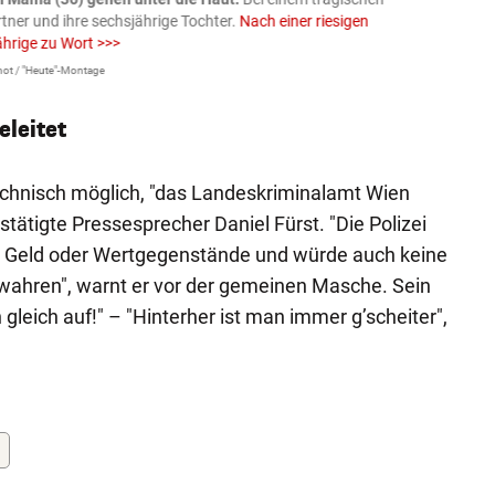
rtner und ihre sechsjährige Tochter.
Nach einer riesigen
charm
ährige zu Wort >>>
Larissa 
ot / "Heute"-Montage
leitet
echnisch möglich, "das Landeskriminalamt Wien
estätigte Pressesprecher Daniel Fürst. "Die Polizei
s Geld oder Wertgegenstände und würde auch keine
ahren", warnt er vor der gemeinen Masche. Sein
gleich auf!" – "Hinterher ist man immer g’scheiter",
z