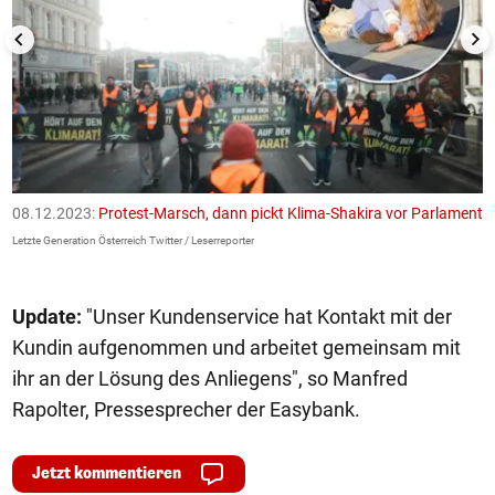
08.12.2023:
Protest-Marsch, dann pickt Klima-Shakira vor Parlament
0
Letzte Generation Österreich Twitter / Leserreporter
Le
Update:
"Unser Kundenservice hat Kontakt mit der
Kundin aufgenommen und arbeitet gemeinsam mit
ihr an der Lösung des Anliegens", so Manfred
Rapolter, Pressesprecher der Easybank.
Jetzt kommentieren