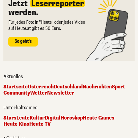
Jetzt
Leserreporter
werden.
Für jedes Foto in "Heute" oder jedes Video
auf Heute.at gibt es 50 Euro.
So geht's
Aktuelles
Startseite
Österreich
Deutschland
Nachrichten
Sport
Community
Wetter
Newsletter
Unterhaltsames
Stars
Leute
Kultur
Digital
Horoskop
Heute Games
Heute Kino
Heute TV